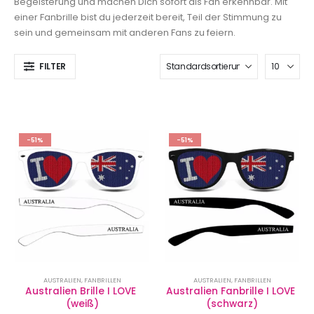
Begeisterung und machen Dich sofort als Fan erkennbar. Mit
einer Fanbrille bist du jederzeit bereit, Teil der Stimmung zu
sein und gemeinsam mit anderen Fans zu feiern.
FILTER
-51%
-51%
AUSTRALIEN
,
FANBRILLEN
AUSTRALIEN
,
FANBRILLEN
Australien Brille I LOVE 
Australien Fanbrille I LOVE 
(weiß)
(schwarz)