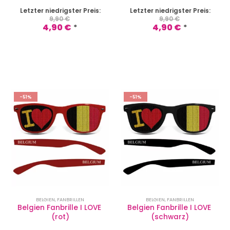
Letzter niedrigster Preis:
Letzter niedrigster Preis:
9,90
€
9,90
€
4,90
€
4,90
€
*
*
-51%
-51%
BELGIEN
,
FANBRILLEN
BELGIEN
,
FANBRILLEN
Belgien Fanbrille I LOVE 
Belgien Fanbrille I LOVE 
(rot)
(schwarz)