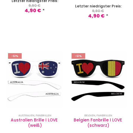
Letzter niedrigster Preis:
9,90
€
Letzter niedrigster Preis:
4,90
€
*
9,90
€
4,90
€
*
-51%
-51%
AUSTRALIEN
,
FANBRILLEN
BELGIEN
,
FANBRILLEN
Australien Brille I LOVE 
Belgien Fanbrille I LOVE 
(weiß)
(schwarz)