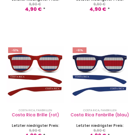
9,90
€
9,90
€
4,90
€
4,90
€
*
*
-51%
-51%
COSTA RICA
,
FANBRILLEN
COSTA RICA
,
FANBRILLEN
Costa Rica Brille (rot)
Costa Rica Fanbrille (blau)
Letzter niedrigster Preis:
Letzter niedrigster Preis:
9,90
€
9,90
€