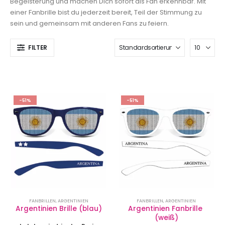
Begeisterung und machen Dich sofort als Fan erkennbar. Mit
einer Fanbrille bist du jederzeit bereit, Teil der Stimmung zu
sein und gemeinsam mit anderen Fans zu feiern.
FILTER
-51%
-51%
FANBRILLEN
,
ARGENTINIEN
FANBRILLEN
,
ARGENTINIEN
Argentinien Brille (blau)
Argentinien Fanbrille 
(weiß)