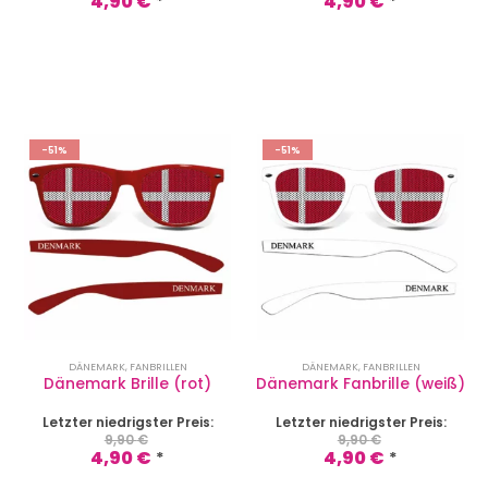
4,90
€
4,90
€
*
*
-51%
-51%
DÄNEMARK
,
FANBRILLEN
DÄNEMARK
,
FANBRILLEN
Dänemark Brille (rot)
Dänemark Fanbrille (weiß)
Letzter niedrigster Preis:
Letzter niedrigster Preis:
9,90
€
9,90
€
4,90
€
4,90
€
*
*