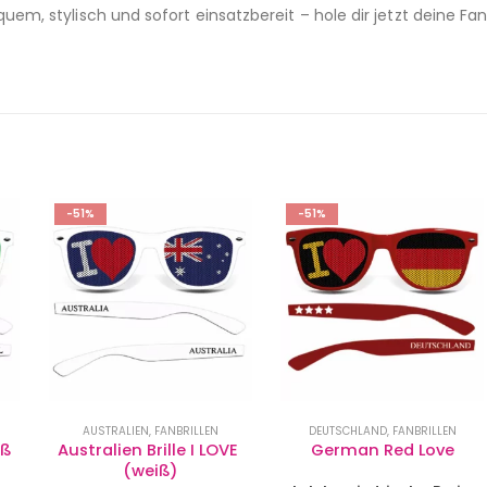
quem, stylisch und sofort einsatzbereit – hole dir jetzt deine Fan
E
-51%
-51%
DEUTSCHLAND
,
FANBRILLEN
FANBRILLEN
,
SPANIEN
E 
German Red Love
Spanien Fanbrille I LOVE 
(schwarz)