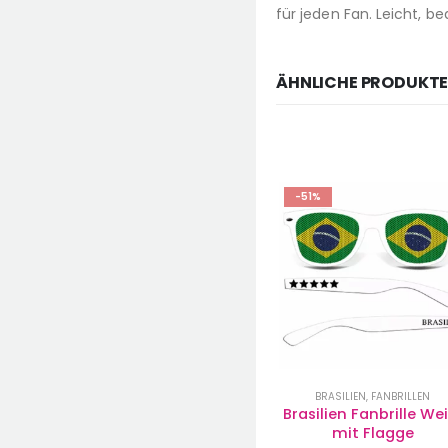
für jeden Fan. Leicht, be
ÄHNLICHE PRODUKT
-51%
-51%
LEN
BRASILIEN
,
FANBRILLEN
AUSTRALIEN
,
FANBRILLEN
ove
Brasilien Fanbrille Weiß 
Australien Brille I LOV
mit Flagge
(weiß)