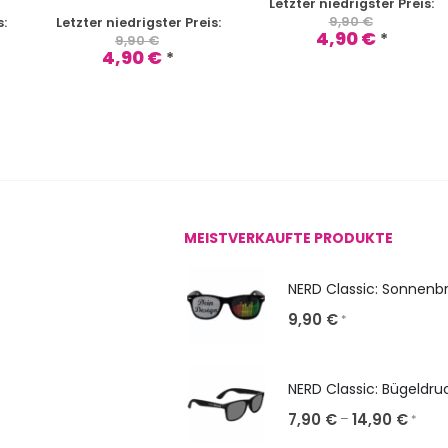
Letzter niedrigster Preis:
9,90
€
s:
Letzter niedrigster Preis:
4,90
€
*
9,90
€
4,90
€
*
MEISTVERKAUFTE PRODUKTE
9,90
€
*
NERD Classic: Bügeldru
7,90
€
14,90
€
–
*