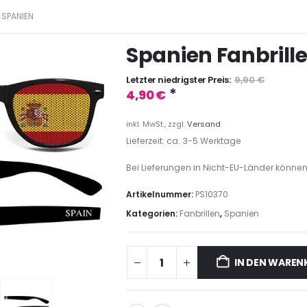
SPANIEN
Spanien Fanbrill
Letzter niedrigster Preis:
9,90
€
*
4,90
€
inkl. MwSt., zzgl.
Versand
Lieferzeit: ca. 3-5 Werktage
Bei Lieferungen in Nicht-EU-Länder können
Artikelnummer:
PS10370
Kategorien:
Fanbrillen
,
Spanien
IN DEN WARE