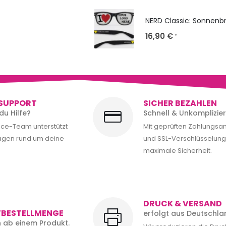
16,90
€
*
SUPPORT
SICHER BEZAHLEN
du Hilfe?
Schnell & Unkomplizier
ice-Team unterstützt
Mit geprüften Zahlungsa
ragen rund um deine
und SSL-Verschlüsselung 
maximale Sicherheit.
DRUCK & VERSAND
TBESTELLMENGE
erfolgt aus Deutschla
rn ab einem Produkt.