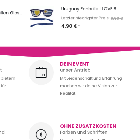
Uruguay Fanbrille I LOVE B
NERD Classic: Sonnenbrillen Gläser & Bügel bedrucken
Letzter niedrigster Preis:
9,90
€
4,90
€
*
DEIN EVENT
t
unser Antrieb
nbietern
Mit Leidenschaft und Erfahrung
für
machen wir deine Vision zur
Realität.
OHNE ZUSATZKOSTEN
nd
Farben und Schriften