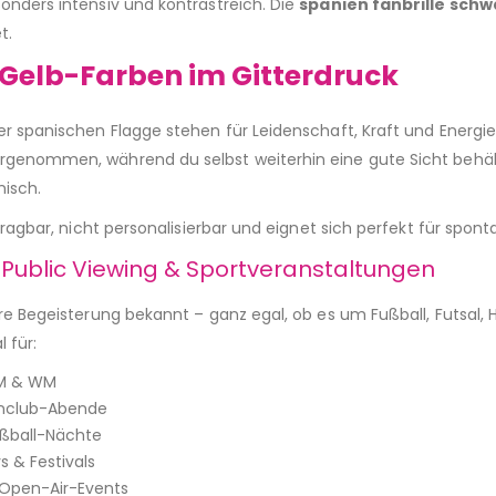
onders intensiv und kontrastreich. Die
spanien fanbrille schw
t.
-Gelb-Farben im Gitterdruck
r spanischen Flagge stehen für Leidenschaft, Kraft und Energie
genommen, während du selbst weiterhin eine gute Sicht behält
nisch.
 tragbar, nicht personalisierbar und eignet sich perfekt für spo
, Public Viewing & Sportveranstaltungen
re Begeisterung bekannt – ganz egal, ob es um Fußball, Futsal, 
 für:
EM & WM
anclub-Abende
ußball-Nächte
 & Festivals
Open-Air-Events