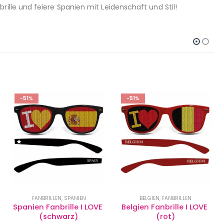
brille und feiere Spanien mit Leidenschaft und Stil!
-51%
-51%
BELGIEN
,
FANBRILLEN
BELGIEN
,
FANBRILLEN
Belgien Fanbrille I LOVE 
Belgien Fanbrille Rot 
(rot)
Flagge