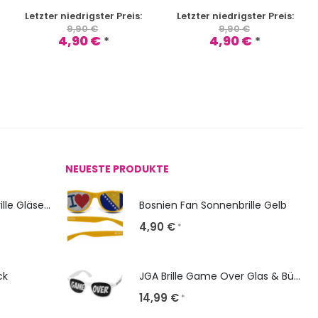
Letzter niedrigster Preis:
Letzter niedrigster Preis:
9,90
€
9,90
€
4,90
€
4,90
€
*
*
NEUESTE PRODUKTE
NERD Classic: Sonnenbrille Gläser bedrucken
Bosnien Fan Sonnenbrille Gelb
4,90
€
*
ck
JGA Brille Game Over Glas & Bügel gestalten
14,99
€
*