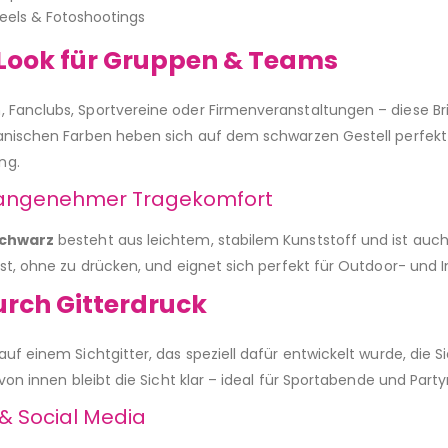
Reels & Fotoshootings
r Look für Gruppen & Teams
Fanclubs, Sportvereine oder Firmenveranstaltungen – diese Brille
panischen Farben heben sich auf dem schwarzen Gestell perfekt
ng.
 angenehmer Tragekomfort
schwarz
besteht aus leichtem, stabilem Kunststoff und ist au
est, ohne zu drücken, und eignet sich perfekt für Outdoor- und 
urch Gitterdruck
auf einem Sichtgitter, das speziell dafür entwickelt wurde, die
 von innen bleibt die Sicht klar – ideal für Sportabende und Part
 & Social Media