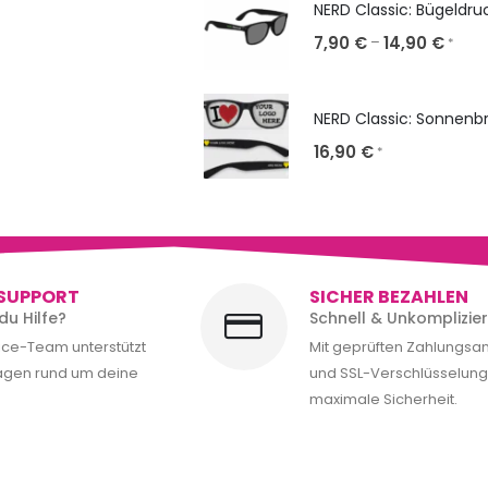
NERD Classic: Bügeldru
7,90
€
14,90
€
–
*
16,90
€
*
SUPPORT
SICHER BEZAHLEN
du Hilfe?
Schnell & Unkomplizier
ice-Team unterstützt
Mit geprüften Zahlungsa
ragen rund um deine
und SSL-Verschlüsselung 
maximale Sicherheit.