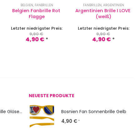
BELGIEN
,
FANBRILLEN
FANBRILLEN
,
ARGENTINIEN
Belgien Fanbrille Rot 
Argentinien Brille I LOVE 
Flagge
(weiß)
Letzter niedrigster Preis:
Letzter niedrigster Preis:
9,90
€
9,90
€
4,90
€
4,90
€
*
*
NEUESTE PRODUKTE
NERD Classic: Sonnenbrille Gläser bedrucken
Bosnien Fan Sonnenbrille Gelb
4,90
€
*