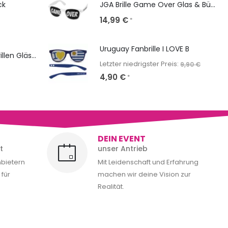
ck
JGA Brille Game Over Glas & Bügel gestalten
14,99
€
*
Uruguay Fanbrille I LOVE B
NERD Classic: Sonnenbrillen Gläser & Bügel bedrucken
Letzter niedrigster Preis:
9,90
€
4,90
€
*
DEIN EVENT
t
unser Antrieb
nbietern
Mit Leidenschaft und Erfahrung
für
machen wir deine Vision zur
Realität.