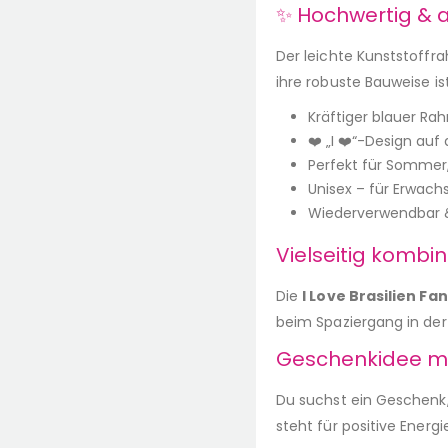
✨ Hochwertig & 
Der leichte Kunststoffr
ihre robuste Bauweise is
Kräftiger blauer Ra
❤️ „I ❤️“-Design auf
Perfekt für Sommer,
Unisex – für Erwac
Wiederverwendbar &
Vielseitig kombin
Die
I Love Brasilien Fan
beim Spaziergang in der 
Geschenkidee mi
Du suchst ein Geschenk, 
steht für positive Energi