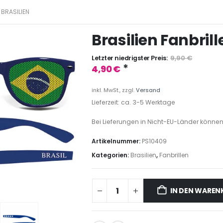
BRASILIEN
Brasilien Fanbrill
Letzter niedrigster Preis:
9,90
€
*
4,90
€
inkl. MwSt., zzgl.
Versand
Lieferzeit: ca. 3-5 Werktage
Bei Lieferungen in Nicht-EU-Länder können
Artikelnummer:
PS10409
Kategorien:
Brasilien
,
Fanbrillen
IN DEN WARE