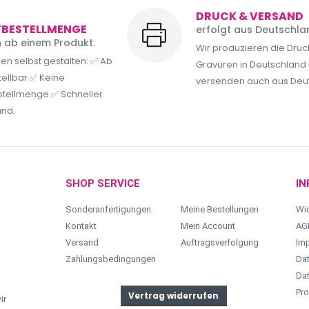
DRUCK & VERSAND
TBESTELLMENGE
erfolgt aus Deutschla
rn ab einem Produkt.
Wir produzieren die Dru
en selbst gestalten: ✅ Ab
Gravuren in Deutschland
tellbar ✅ Keine
versenden auch aus Deu
tellmenge ✅ Schneller
and.
SHOP SERVICE
IN
Sonderanfertigungen
Meine Bestellungen
Wid
Kontakt
Mein Account
AG
Versand
Auftragsverfolgung
Im
Zahlungsbedingungen
Dat
Dat
Pro
Vertrag widerrufen
ir