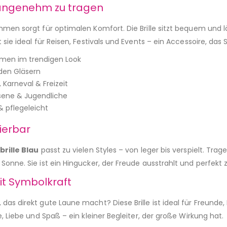
angenehm zu tragen
ahmen sorgt für optimalen Komfort. Die Brille sitzt bequem und
t sie ideal für Reisen, Festivals und Events – ein Accessoire, da
hmen im trendigen Look
 den Gläsern
 Karneval & Freizeit
hsene & Jugendliche
 pflegeleicht
ierbar
brille Blau
passt zu vielen Styles – von leger bis verspielt. Tra
Sonne. Sie ist ein Hingucker, der Freude ausstrahlt und perfek
t Symbolkraft
das direkt gute Laune macht? Diese Brille ist ideal für Freunde,
e, Liebe und Spaß – ein kleiner Begleiter, der große Wirkung hat.