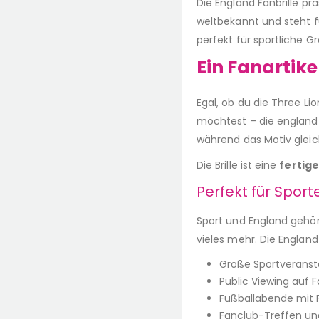
Die England Fanbrille pr
weltbekannt und steht fü
perfekt für sportliche 
Ein Fanartik
Egal, ob du die Three L
möchtest – die england f
während das Motiv gleich
Die Brille ist eine
fertige
Perfekt für Sport
Sport und England gehör
vieles mehr. Die England F
Große Sportveransta
Public Viewing auf 
Fußballabende mit 
Fanclub-Treffen und