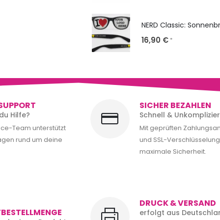
16,90
€
*
SUPPORT
SICHER BEZAHLEN
du Hilfe?
Schnell & Unkomplizier
ice-Team unterstützt
Mit geprüften Zahlungsa
ragen rund um deine
und SSL-Verschlüsselung 
maximale Sicherheit.
DRUCK & VERSAND
TBESTELLMENGE
erfolgt aus Deutschla