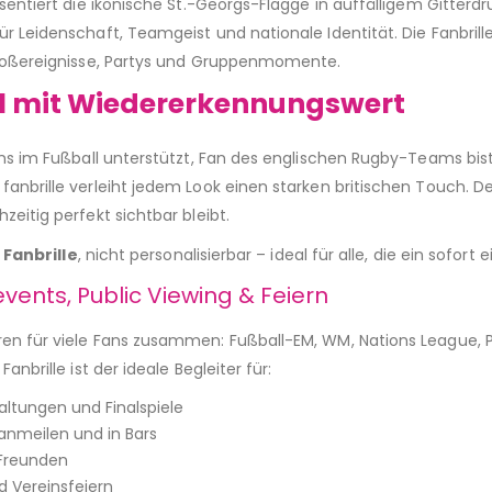
äsentiert die ikonische St.-Georgs-Flagge in auffälligem Gitterd
r Leidenschaft, Teamgeist und nationale Identität. Die Fanbrill
Großereignisse, Partys und Gruppenmomente.
el mit Wiedererkennungswert
ions im Fußball unterstützt, Fan des englischen Rugby-Teams bi
anbrille verleiht jedem Look einen starken britischen Touch. Der 
zeitig perfekt sichtbar bleibt.
 Fanbrille
, nicht personalisierbar – ideal für alle, die ein sofor
events, Public Viewing & Feiern
en für viele Fans zusammen: Fußball-EM, WM, Nations League, P
anbrille ist der ideale Begleiter für:
ltungen und Finalspiele
Fanmeilen und in Bars
Freunden
 Vereinsfeiern