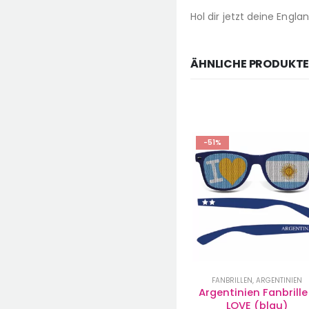
Hol dir jetzt deine Englan
ÄHNLICHE PRODUKT
-51%
-51%
EN
FANBRILLEN
,
ARGENTINIEN
BRASILIEN
,
FANBRILLEN
lle 
Argentinien Fanbrille I 
Brasilien Fanbrille Bla
e
LOVE (blau)
mit I LOVE