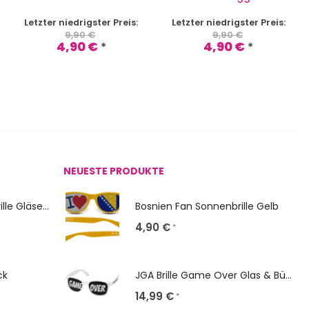
Letzter niedrigster Preis:
Letzter niedrigster Preis:
9,90
€
9,90
€
4,90
€
4,90
€
*
*
NEUESTE PRODUKTE
NERD Classic: Sonnenbrille Gläser bedrucken
Bosnien Fan Sonnenbrille Gelb
4,90
€
*
ck
JGA Brille Game Over Glas & Bügel gestalten
14,99
€
*