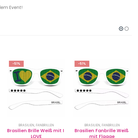
jedem Event!
-51%
-51%
BRASILIEN
,
FANBRILLEN
BELGIEN
,
FANBRILLEN
Brasilien Fanbrille Weiß 
Belgien Fanbrille I LOVE 
mit Flagge
(rot)