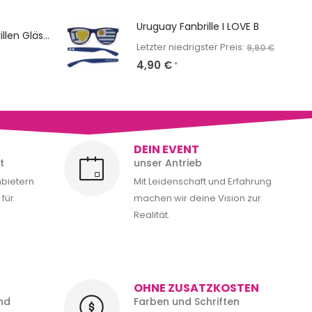
Uruguay Fanbrille I LOVE B
NERD Classic: Sonnenbrillen Gläser & Bügel bedrucken
Letzter niedrigster Preis:
9,90
€
4,90
€
*
DEIN EVENT
t
unser Antrieb
nbietern
Mit Leidenschaft und Erfahrung
für
machen wir deine Vision zur
Realität.
OHNE ZUSATZKOSTEN
nd
Farben und Schriften