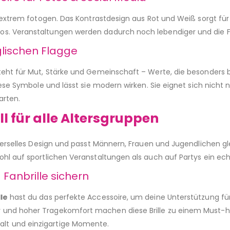
t extrem fotogen. Das Kontrastdesign aus Rot und Weiß sorgt für a
s. Veranstaltungen werden dadurch noch lebendiger und die Fa
glischen Flagge
teht für Mut, Stärke und Gemeinschaft – Werte, die besonders b
diese Symbole und lässt sie modern wirken. Sie eignet sich nicht 
arten.
l für alle Altersgruppen
niverselles Design und passt Männern, Frauen und Jugendlichen g
hl auf sportlichen Veranstaltungen als auch auf Partys ein echt
 Fanbrille sichern
le
hast du das perfekte Accessoire, um deine Unterstützung für
nd hoher Tragekomfort machen diese Brille zu einem Must-have
t und einzigartige Momente.