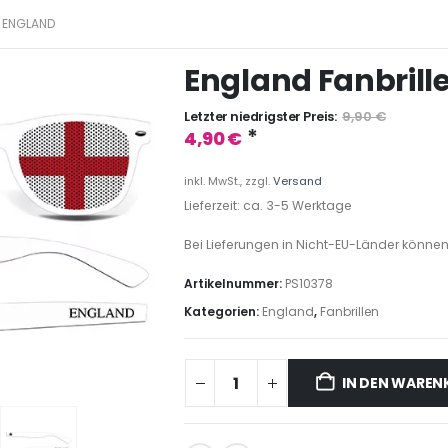
ENGLAND
England Fanbrill
Letzter niedrigster Preis:
9,90
€
*
4,90
€
inkl. MwSt., zzgl.
Versand
Lieferzeit: ca. 3-5 Werktage
Bei Lieferungen in Nicht-EU-Länder können
Artikelnummer:
PS10378
Kategorien:
England
,
Fanbrillen
IN DEN WARE