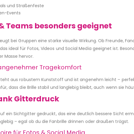
vals und Straßenfeste
en-Events
 & Teams besonders geeignet
rzeugt bei Gruppen eine starke visuelle Wirkung. Ob Freunde, Fan
as ideal für Fotos, Videos und Social Media geeignet ist. Beso
r Masse hervor.
 angenehmer Tragekomfort
esteht aus robustem Kunststoff und ist angenehm leicht – perf
für, dass die Brille stabil und langlebig bleibt, auch wenn sie hä
ank Gitterdruck
f ein Sichtgitter gedruckt, das eine deutlich bessere Sicht ermö
lebig – egal ob du die Fanbrille drinnen oder draußen trägst.
oire für Fotos & Social Media