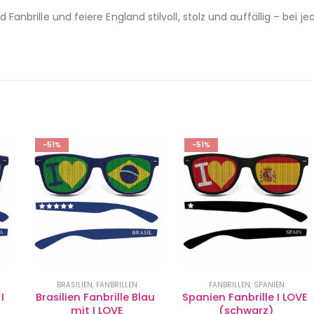
d Fanbrille und feiere England stilvoll, stolz und auffällig – bei 
E
-51%
-51%
FANBRILLEN
,
SPANIEN
BRASILIEN
,
FANBRILLEN
u 
Spanien Fanbrille I LOVE 
Brasilien Brille Weiß mit I 
(schwarz)
LOVE