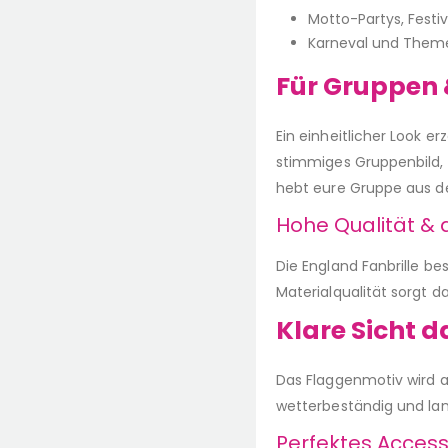
Motto-Partys, Festi
Karneval und Them
Für Gruppen
Ein einheitlicher Look e
stimmiges Gruppenbild, d
hebt eure Gruppe aus de
Hohe Qualität &
Die England Fanbrille b
Materialqualität sorgt da
Klare Sicht d
Das Flaggenmotiv wird au
wetterbeständig und lang
Perfektes Access