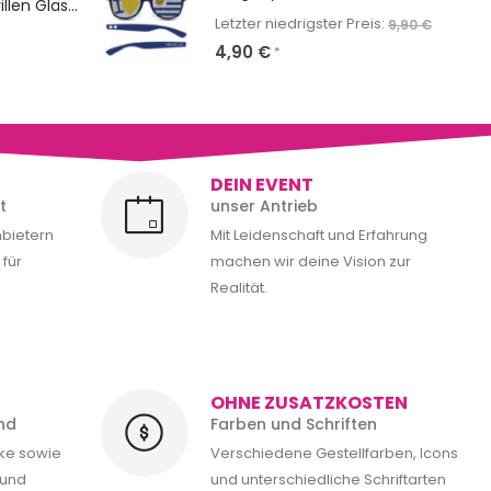
NERD Classic: Sonnenbrillen Gläser & Bügel bedrucken
Letzter niedrigster Preis:
9,90
€
4,90
€
*
DEIN EVENT
t
unser Antrieb
nbietern
Mit Leidenschaft und Erfahrung
für
machen wir deine Vision zur
Realität.
OHNE ZUSATZKOSTEN
nd
Farben und Schriften
cke sowie
Verschiedene Gestellfarben, Icons
 und
und unterschiedliche Schriftarten