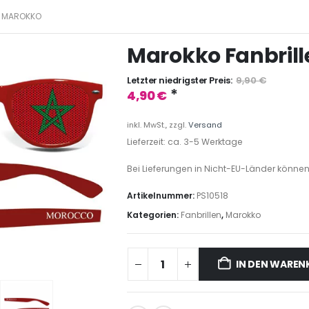
MAROKKO
Marokko Fanbrille
Letzter niedrigster Preis:
9,90
€
*
4,90
€
inkl. MwSt., zzgl.
Versand
Lieferzeit: ca. 3-5 Werktage
Bei Lieferungen in Nicht-EU-Länder können
Artikelnummer:
PS10518
Kategorien:
Fanbrillen
,
Marokko
IN DEN WARE