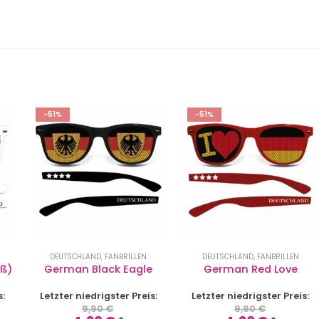
E
-51%
-51%
DEUTSCHLAND
,
FANBRILLEN
DEUTSCHLAND
,
FANBRILLEN
iß)
German Black Eagle
German Red Love
s:
Letzter niedrigster Preis:
Letzter niedrigster Preis:
9,90
€
9,90
€