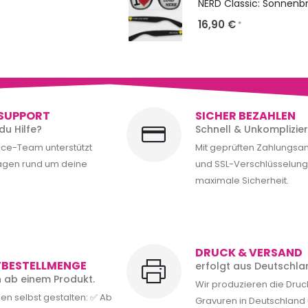
16,90
€
*
SUPPORT
SICHER BEZAHLEN
du Hilfe?
Schnell & Unkomplizier
ice-Team unterstützt
Mit geprüften Zahlungsa
ragen rund um deine
und SSL-Verschlüsselung 
maximale Sicherheit.
DRUCK & VERSAND
TBESTELLMENGE
erfolgt aus Deutschla
rn ab einem Produkt.
Wir produzieren die Dru
en selbst gestalten: ✅ Ab
Gravuren in Deutschland