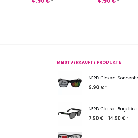
4,90
€
4,90
€
*
*
MEISTVERKAUFTE PRODUKTE
9,90
€
*
NERD Classic: Bügeldru
7,90
€
14,90
€
–
*