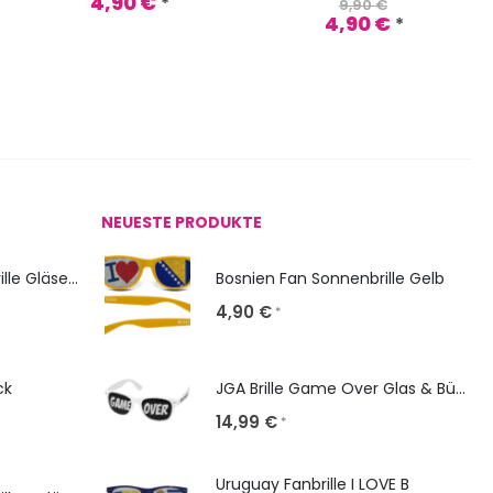
4,90
€
*
9,90
€
4,90
€
*
NEUESTE PRODUKTE
NERD Classic: Sonnenbrille Gläser bedrucken
Bosnien Fan Sonnenbrille Gelb
4,90
€
*
ck
JGA Brille Game Over Glas & Bügel gestalten
14,99
€
*
Uruguay Fanbrille I LOVE B