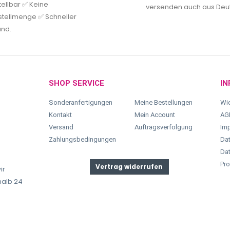
tellbar ✅ Keine
versenden auch aus Deu
tellmenge ✅ Schneller
and.
SHOP SERVICE
IN
Sonderanfertigungen
Meine Bestellungen
Wid
Kontakt
Mein Account
AG
Versand
Auftragsverfolgung
Im
Zahlungsbedingungen
Dat
Dat
Pro
Vertrag widerrufen
ir
halb 24