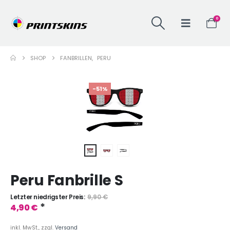
0
SHOP
FANBRILLEN
,
PERU
-51%
Peru Fanbrille S
Letzter niedrigster Preis:
9,90
€
*
4,90
€
inkl. MwSt., zzgl.
Versand