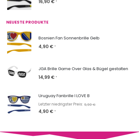
16,90
€
*
NEUESTE PRODUKTE
Bosnien Fan Sonnenbrille Gelb
4,90
€
*
JGA Brille Game Over Glas & Bügel gestalten
14,99
€
*
Uruguay Fanbrille I LOVE B
Letzter niedrigster Preis:
9,90
€
4,90
€
*