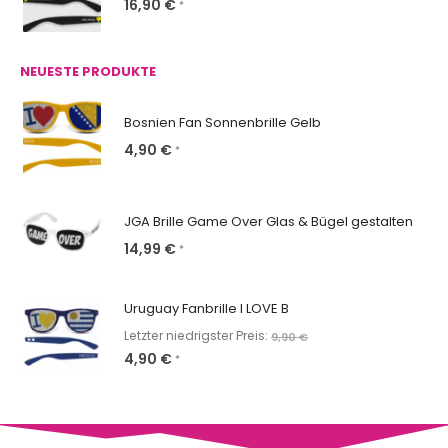
16,90
€
*
NEUESTE PRODUKTE
Bosnien Fan Sonnenbrille Gelb
4,90
€
*
JGA Brille Game Over Glas & Bügel gestalten
14,99
€
*
Uruguay Fanbrille I LOVE B
Letzter niedrigster Preis:
9,90
€
4,90
€
*