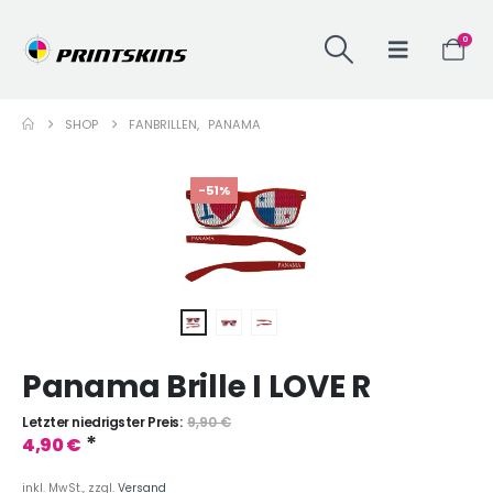
0
SHOP
FANBRILLEN
,
PANAMA
-51%
Panama Brille I LOVE R
Letzter niedrigster Preis:
9,90
€
*
4,90
€
inkl. MwSt., zzgl.
Versand