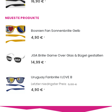
16,90
€
*
NEUESTE PRODUKTE
Bosnien Fan Sonnenbrille Gelb
4,90
€
*
JGA Brille Game Over Glas & Bügel gestalten
14,99
€
*
Uruguay Fanbrille I LOVE B
Letzter niedrigster Preis:
9,90
€
4,90
€
*