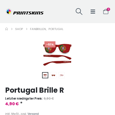
0
SHOP
FANBRILLEN
,
PORTUGAL
-51%
Portugal Brille R
Letzter niedrigster Preis:
9,90
€
*
4,90
€
inkl. MwSt., zzgl.
Versand