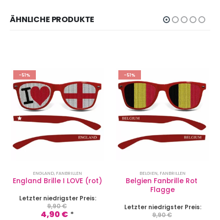
ÄHNLICHE PRODUKTE
-51%
-51%
ENGLAND
,
FANBRILLEN
BELGIEN
,
FANBRILLEN
England Brille I LOVE (rot)
Belgien Fanbrille Rot 
Flagge
Letzter niedrigster Preis:
9,90
€
Letzter niedrigster Preis:
4,90
€
*
9,90
€