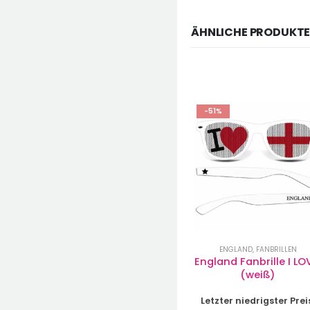
ÄHNLICHE PRODUKT
-51%
-51%
BRASILIEN
,
FANBRILLEN
ENGLAND
,
FANBRILLEN
e 
Brasilien Brille Weiß mit I 
England Fanbrille I LO
LOVE
(weiß)
reis:
Letzter niedrigster Preis:
Letzter niedrigster Prei