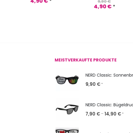
4,90
€
*
9,90
€
4,90
€
*
MEISTVERKAUFTE PRODUKTE
9,90
€
*
NERD Classic: Bügeldru
7,90
€
14,90
€
–
*