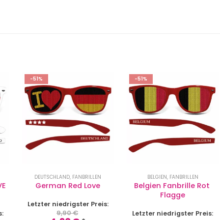
E
-51%
-51%
DEUTSCHLAND
,
FANBRILLEN
BELGIEN
,
FANBRILLEN
VE 
German Red Love
Belgien Fanbrille Rot 
Flagge
Letzter niedrigster Preis:
9,90
€
s:
Letzter niedrigster Preis: