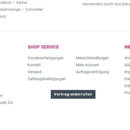
tellbar ✅ Keine
versenden auch aus Deu
tellmenge ✅ Schneller
and.
SHOP SERVICE
IN
Sonderanfertigungen
Meine Bestellungen
Wid
Kontakt
Mein Account
AG
Versand
Auftragsverfolgung
Im
Zahlungsbedingungen
Dat
Dat
Pro
Vertrag widerrufen
ir
halb 24