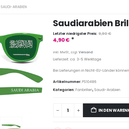
SAUDI-ARABIEN
Saudiarabien Bril
Letzter niedrigster Preis:
9,90
€
*
4,90
€
inkl. MwSt., zzgl.
Versand
Lieferzeit: ca. 3-5 Werktage
Bei Lieferungen in Nicht-EU-Länder können
Artikelnummer:
PS10486
Kategorien:
Fanbrillen
,
Saudi-Arabien
IN DEN WARE