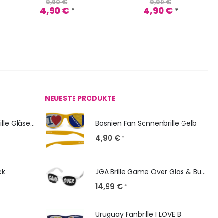
9,90
€
9,90
€
4,90
€
4,90
€
*
*
NEUESTE PRODUKTE
NERD Classic: Sonnenbrille Gläser bedrucken
Bosnien Fan Sonnenbrille Gelb
4,90
€
*
ck
JGA Brille Game Over Glas & Bügel gestalten
14,99
€
*
Uruguay Fanbrille I LOVE B