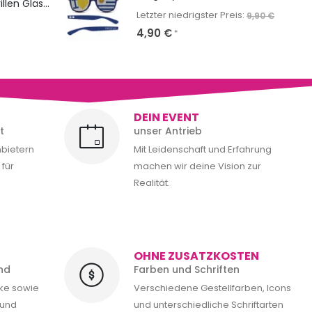
NERD Classic: Sonnenbrillen Gläser & Bügel bedrucken
Letzter niedrigster Preis:
9,90
€
4,90
€
*
DEIN EVENT
t
unser Antrieb
nbietern
Mit Leidenschaft und Erfahrung
für
machen wir deine Vision zur
Realität.
OHNE ZUSATZKOSTEN
nd
Farben und Schriften
cke sowie
Verschiedene Gestellfarben, Icons
 und
und unterschiedliche Schriftarten