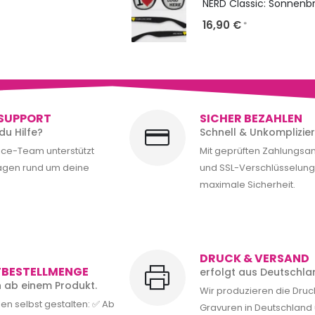
16,90
€
*
SUPPORT
SICHER BEZAHLEN
du Hilfe?
Schnell & Unkomplizier
ice-Team unterstützt
Mit geprüften Zahlungsa
ragen rund um deine
und SSL-Verschlüsselung 
maximale Sicherheit.
DRUCK & VERSAND
TBESTELLMENGE
erfolgt aus Deutschla
rn ab einem Produkt.
Wir produzieren die Dru
en selbst gestalten: ✅ Ab
Gravuren in Deutschland