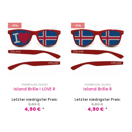
-51%
-51%
FANBRILLEN
,
ISLAND
FANBRILLEN
,
ISLAND
Island Brille I LOVE R
Island Brille R
Letzter niedrigster Preis:
Letzter niedrigster Preis:
9,90
€
9,90
€
4,90
€
4,90
€
*
*