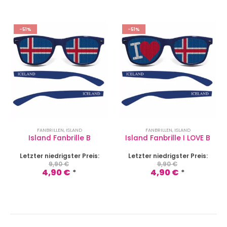
-51%
-51%
FANBRILLEN
,
ISLAND
FANBRILLEN
,
ISLAND
Island Fanbrille B
Island Fanbrille I LOVE B
Letzter niedrigster Preis:
Letzter niedrigster Preis:
9,90
€
9,90
€
4,90
€
4,90
€
*
*