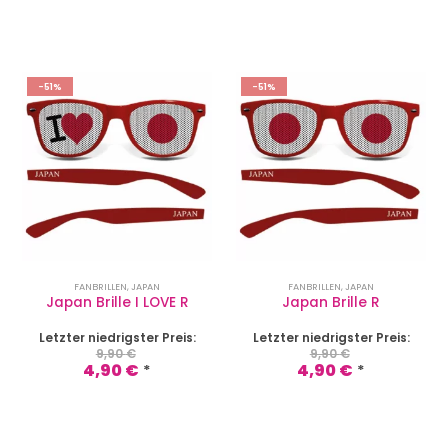
-51%
-51%
FANBRILLEN
,
JAPAN
FANBRILLEN
,
JAPAN
Japan Brille I LOVE R
Japan Brille R
Letzter niedrigster Preis:
Letzter niedrigster Preis:
9,90
€
9,90
€
4,90
€
4,90
€
*
*