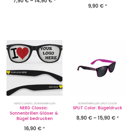
7,90
€
–
14,90
€
*
9,90
€
*
NERD CLASSIC
,
SONNENBRILLEN
SONNENBRILLEN
,
SPLIT COLOR
NERD Classic: 
SPLIT Color: Bügeldruck
Sonnenbrillen Gläser & 
8,90
€
–
15,90
€
*
Bügel bedrucken
16,90
€
*