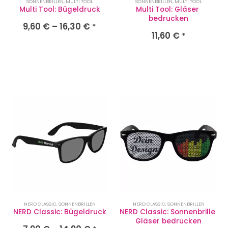
SONNENBRILLEN
,
MULTI TOOL
SONNENBRILLEN
,
MULTI TOOL
Multi Tool: Bügeldruck
Multi Tool: Gläser 
bedrucken
9,60
€
–
16,30
€
*
11,60
€
*
NERD CLASSIC
,
SONNENBRILLEN
NERD CLASSIC
,
SONNENBRILLEN
NERD Classic: Bügeldruck
NERD Classic: Sonnenbrille 
Gläser bedrucken