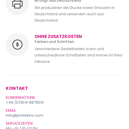
erfolgt aus Deutschland
Wir produzieren die Drucke sowie Gravuren in
Deutschland und versenden auch aus
Deutschland.
OHNE ZUSATZKOSTEN
Farben und Schriften
Verschiedene Gestellfarben, Icons und
unterschiedliche Schriftarten sind immer im Preis
inklusive.
KONTAKT
KUNDENHOTLINE:
+49 (0)3541 8879010
EMAIL:
info@printskins.com
SERVICEZEITEN:
Mo - Fr / 10-17 Uhr