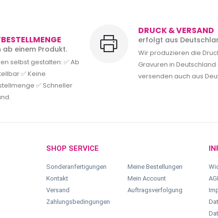
DRUCK & VERSAND
TBESTELLMENGE
erfolgt aus Deutschla
rn ab einem Produkt.
Wir produzieren die Dru
en selbst gestalten: ✅ Ab
Gravuren in Deutschland
tellbar ✅ Keine
versenden auch aus Deu
tellmenge ✅ Schneller
and.
SHOP SERVICE
IN
Sonderanfertigungen
Meine Bestellungen
Wid
Kontakt
Mein Account
AG
Versand
Auftragsverfolgung
Im
Zahlungsbedingungen
Dat
Dat