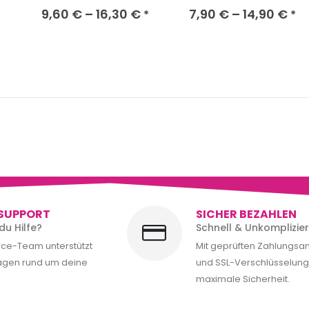
9,60
€
–
16,30
€
7,90
€
–
14,90
€
*
*
*
SUPPORT
SICHER BEZAHLEN
du Hilfe?
Schnell & Unkomplizier
ice-Team unterstützt
Mit geprüften Zahlungsa
ragen rund um deine
und SSL-Verschlüsselung 
maximale Sicherheit.