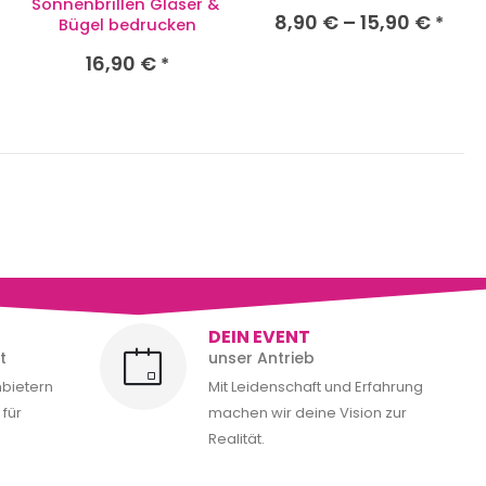
Sonnenbrillen Gläser & 
8,90
€
–
15,90
€
*
Bügel bedrucken
16,90
€
*
DEIN EVENT
t
unser Antrieb
nbietern
Mit Leidenschaft und Erfahrung
für
machen wir deine Vision zur
Realität.