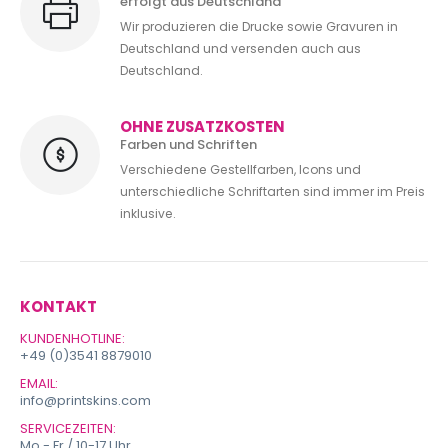
erfolgt aus Deutschland
Wir produzieren die Drucke sowie Gravuren in
Deutschland und versenden auch aus
Deutschland.
OHNE ZUSATZKOSTEN
Farben und Schriften
Verschiedene Gestellfarben, Icons und
unterschiedliche Schriftarten sind immer im Preis
inklusive.
KONTAKT
KUNDENHOTLINE:
+49 (0)3541 8879010
EMAIL:
info@printskins.com
SERVICEZEITEN:
Mo - Fr / 10-17 Uhr